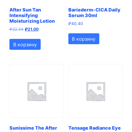
After Sun Tan
Bariederm-CICA Daily
Intensifying
Serum 30ml
Moisturizing Lotion
₽
40.40
Первоначальная
Текущая
₽
22.34
₽
21.00
цена
цена:
В корзину
составляла
₽21.00.
В корзину
₽22.34.
Sunissime The After
Tensage Radiance Eye