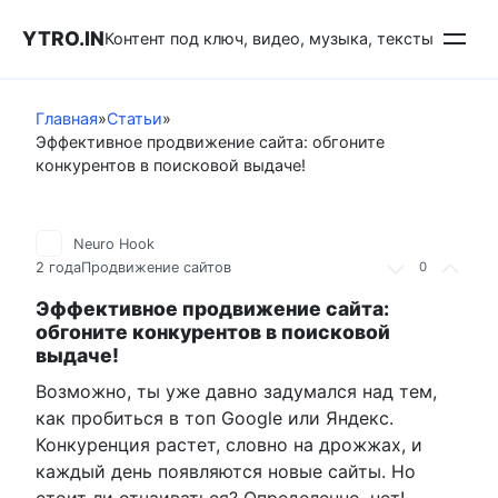
Перейти
YTRO.IN
к
Контент под ключ, видео, музыка, тексты
контенту
Главная
»
Статьи
»
Эффективное продвижение сайта: обгоните
конкурентов в поисковой выдаче!
Neuro Hook
2 года
Продвижение сайтов
0
Эффективное продвижение сайта:
обгоните конкурентов в поисковой
выдаче!
Возможно, ты уже давно задумался над тем,
как пробиться в топ Google или Яндекс.
Конкуренция растет, словно на дрожжах, и
каждый день появляются новые сайты. Но
стоит ли отчаиваться? Определенно, нет!