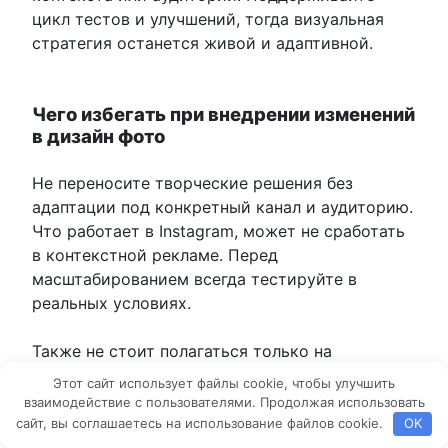
цикл тестов и улучшений, тогда визуальная
стратегия останется живой и адаптивной.
Чего избегать при внедрении изменений
в дизайн фото
Не переносите творческие решения без
адаптации под конкретный канал и аудиторию.
Что работает в Instagram, может не сработать
в контекстной рекламе. Перед
масштабированием всегда тестируйте в
реальных условиях.
Также не стоит полагаться только на
субъективное мнение команды: данные говорят
Этот сайт использует файлы cookie, чтобы улучшить
громче интуиции. Если визуал снижает
взаимодействие с пользователями. Продолжая использовать
ключевые метрики — меняйте и тестируйте
сайт, вы соглашаетесь на использование файлов cookie.
OK
дальше, даже если картинка кажется