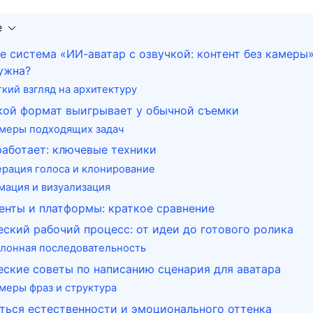
е
е система «ИИ-аватар с озвучкой: контент без камеры»
ужна?
ткий взгляд на архитектуру
кой формат выигрывает у обычной съемки
меры подходящих задач
работает: ключевые техники
ерация голоса и клонирование
мация и визуализация
нты и платформы: краткое сравнение
ский рабочий процесс: от идеи до готового ролика
лонная последовательность
ские советы по написанию сценария для аватара
меры фраз и структура
ться естественности и эмоционального оттенка