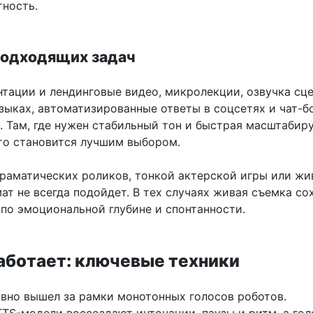
тность.
одходящих задач
нтации и лендинговые видео, микролекции, озвучка сц
зыках, автоматизированные ответы в соцсетях и чат-б
. Там, где нужен стабильный тон и быстрая масштабир
то становится лучшим выбором.
драматических роликов, тонкой актерской игры или ж
ат не всегда подойдет. В тех случаях живая съемка со
по эмоциональной глубине и спонтанности.
работает: ключевые техники
авно вышел за рамки монотонных голосов роботов.
TS-модели воссоздают интонации, паузы и ритм, а гол