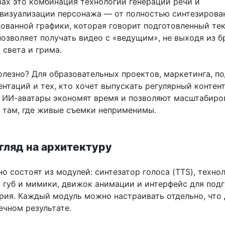
вах это комбинация технологии генерации речи и
визуализации персонажа — от полностью синтезирова
ованной графики, которая говорит подготовленный тек
озволяет получать видео с «ведущим», не выходя из б
 света и грима.
полезно? Для образовательных проектов, маркетинга, п
ентаций и тех, кто хочет выпускать регулярный контен
в ИИ-аватары экономят время и позволяют масштабиро
там, где живые съемки неприменимы.
гляд на архитектуру
 состоят из модулей: синтезатор голоса (TTS), техно
 губ и мимики, движок анимации и интерфейс для под
ария. Каждый модуль можно настраивать отдельно, что 
ечном результате.