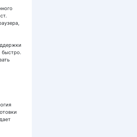
нного
ст.
раузера,
оддержки
т быстро.
вать
логия
готовки
дает