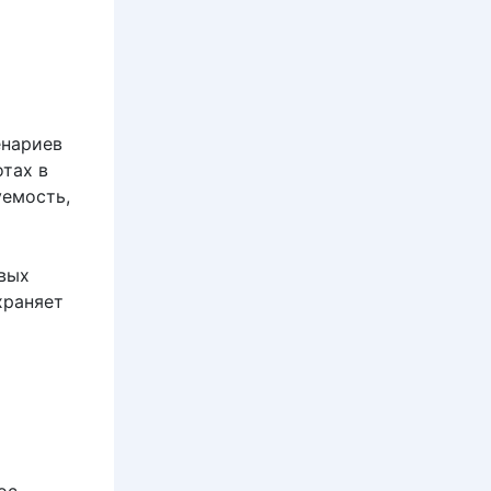
енариев
отах в
уемость,
ивых
храняет
ос