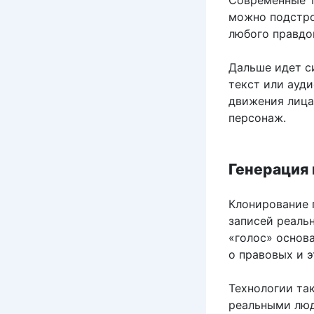
можно подстро
любого правдо
Дальше идет с
текст или ауд
движения лица
персонаж.
Генерация 
Клонирование 
записей реальн
«голос» основ
о правовых и 
Технологии так
реальными люд