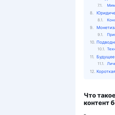
Мим
Юридиче
Кон
Монетиз
При
Подводны
Тех
Будущее
Лич
Короткая
Что такое
контент б