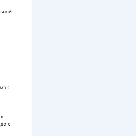
льной
мок.
х:
ео с
т