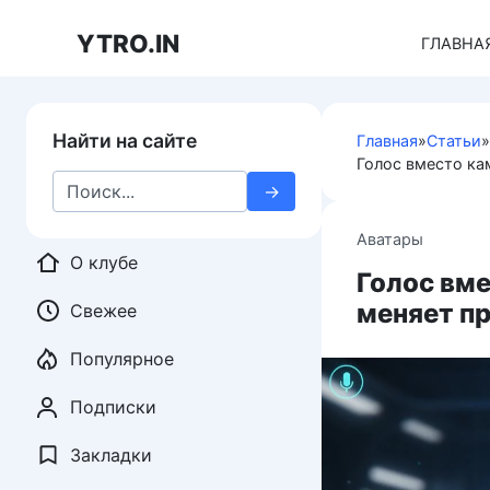
Перейти
к
YTRO.IN
ГЛАВНА
контенту
Найти на сайте
Главная
»
Статьи
»
Голос вместо ка
Search
for:
Аватары
О клубе
Голос вме
меняет п
Свежее
Популярное
Подписки
Закладки