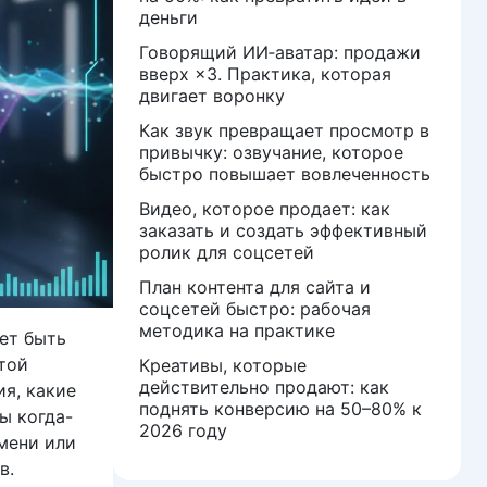
деньги
Говорящий ИИ‑аватар: продажи
вверх ×3. Практика, которая
двигает воронку
Как звук превращает просмотр в
привычку: озвучание, которое
быстро повышает вовлеченность
Видео, которое продает: как
заказать и создать эффективный
ролик для соцсетей
План контента для сайта и
соцсетей быстро: рабочая
методика на практике
ает быть
той
Креативы, которые
действительно продают: как
я, какие
поднять конверсию на 50–80% к
ы когда-
2026 году
мени или
в.