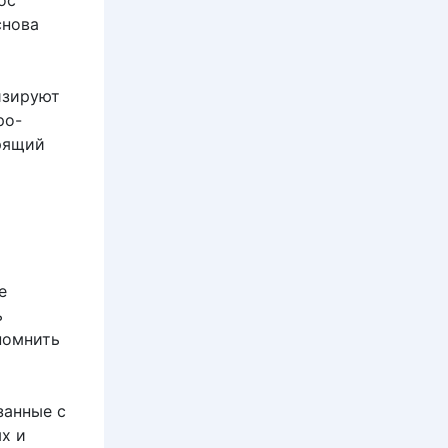
снова
изируют
ро-
орящий
е
ь
помнить
занные с
х и