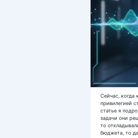
Сейчас, когда 
привилегией с
статье я подр
задачи они ре
то откладывал
бюджета, то д