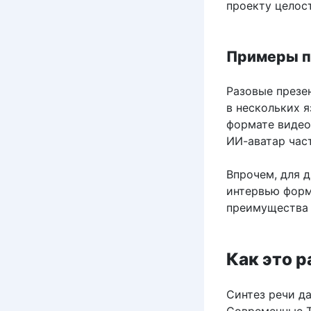
проекту целос
Примеры п
Разовые презе
в нескольких я
формате видео
ИИ-аватар час
Впрочем, для 
интервью форм
преимущества 
Как это 
Синтез речи д
Современные T