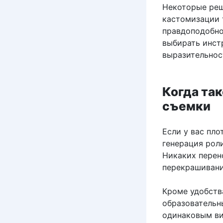
Некоторые реш
кастомизации 
правдоподобно
выбирать инст
выразительнос
Когда та
съемки
Если у вас пло
генерация рол
Никаких перен
перекрашивани
Кроме удобств
образовательн
одинаковым ви