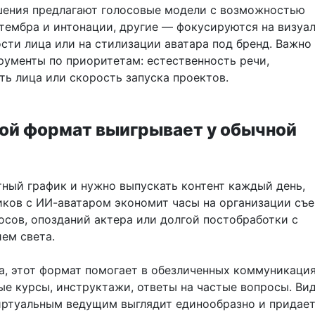
ения предлагают голосовые модели с возможностью
тембра и интонации, другие — фокусируются на визуа
сти лица или на стилизации аватара под бренд. Важно
рументы по приоритетам: естественность речи,
ть лица или скорость запуска проектов.
кой формат выигрывает у обычной
тный график и нужно выпускать контент каждый день,
иков с ИИ-аватаром экономит часы на организации съе
осов, опозданий актера или долгой постобработки с
ем света.
а, этот формат помогает в обезличенных коммуникация
ые курсы, инструктажи, ответы на частые вопросы. Вид
ртуальным ведущим выглядит единообразно и придае