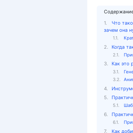
Содержани
Что тако
зачем она н
Кра
Когда та
При
Как это 
Ген
Ани
Инструме
Практиче
Шаб
Практиче
При
Как доби