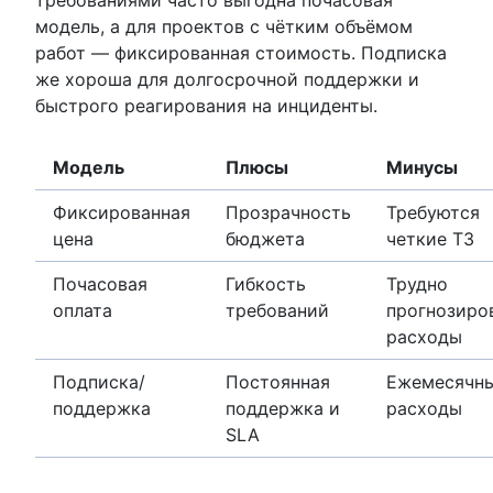
требованиями часто выгодна почасовая
модель, а для проектов с чётким объёмом
работ — фиксированная стоимость. Подписка
же хороша для долгосрочной поддержки и
быстрого реагирования на инциденты.
Модель
Плюсы
Минусы
Фиксированная
Прозрачность
Требуются
цена
бюджета
четкие ТЗ
Почасовая
Гибкость
Трудно
оплата
требований
прогнозиро
расходы
Подписка/
Постоянная
Ежемесячн
поддержка
поддержка и
расходы
SLA