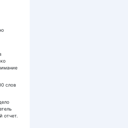
но
в
ько
нимание
00 слов
дело
атель
й отчет.