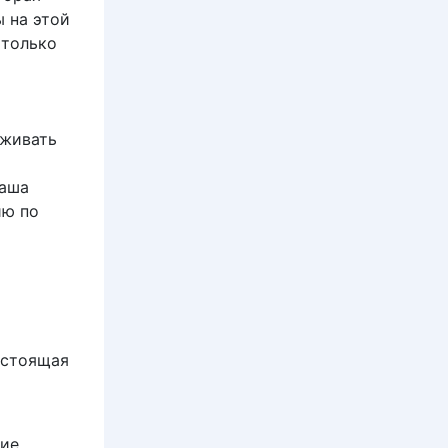
 на этой
 только
аживать
ваша
ию по
астоящая
кие