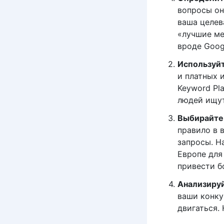
вопросы он
ваша целев
«лучшие ме
вроде Googl
Используйт
и платных 
Keyword Pl
людей ищут
Выбирайте 
правило в 
запросы. Н
Европе для
привести б
Анализируй
ваши конку
двигаться.