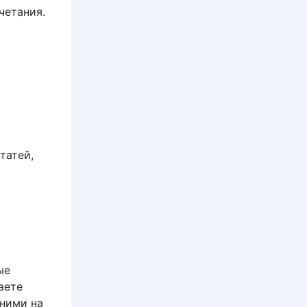
четания.
татей,
ые
аете
 ними на