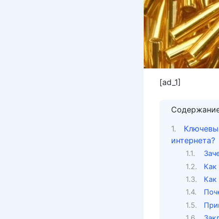
[ad_1]
Содержани
Ключевые
интернета?
Зач
Как
Как
Поч
При
Зак