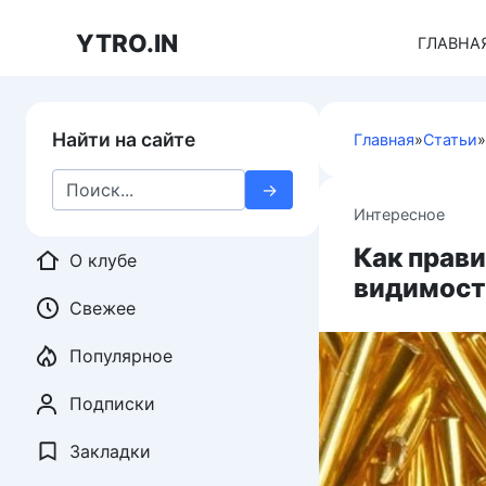
Перейти
к
YTRO.IN
ГЛАВНА
контенту
Найти на сайте
Главная
»
Статьи
»
Search
for:
Интересное
Как прав
О клубе
видимост
Свежее
Популярное
Подписки
Закладки