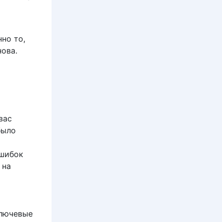
но то,
нова.
вас
было
ошибок
 на
ключевые