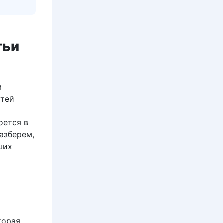
тьи
м
стей
оется в
азберем,
ших
торая