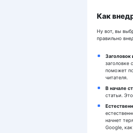
Как внед
Ну вот, вы вы
правильно внед
Заголовок 
заголовке 
поможет по
читателя.
В начале с
статьи. Эт
Естественн
естественн
начнет тер
Google, как