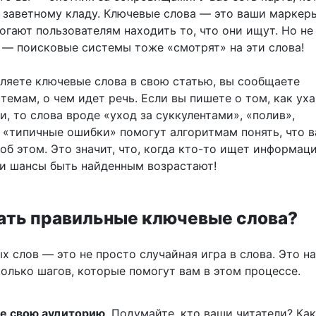
к заветному кладу. Ключевые слова — это ваши маркеры
огают пользователям находить то, что они ищут. Но не
 — поисковые системы тоже «смотрят» на эти слова!
вляете ключевые слова в свою статью, вы сообщаете
емам, о чем идет речь. Если вы пишете о том, как ух
и, то слова вроде «уход за суккулентами», «полив»,
 «типичные ошибки» помогут алгоритмам понять, что 
об этом. Это значит, что, когда кто-то ищет информац
ши шансы быть найденным возрастают!
ать правильные ключевые слова?
х слов — это не просто случайная игра в слова. Это н
колько шагов, которые помогут вам в этом процессе.
е свою аудиторию
. Подумайте, кто ваши читатели? Ка