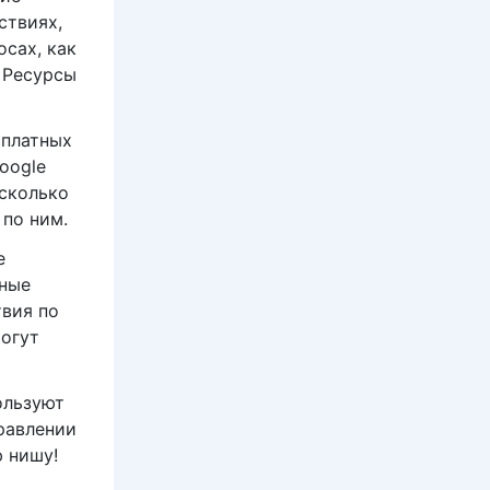
ствиях,
сах, как
 Ресурсы
сплатных
oogle
 сколько
по ним.
е
нные
твия по
огут
ользуют
равлении
ю нишу!