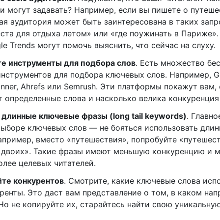
и могут задавать? Например, если вы пишете о путеше
ая аудитория может быть заинтересована в таких запро
ста для отдыха летом» или «где поужинать в Париже».
e Trends могут помочь выяснить, что сейчас на слуху.
е инструменты для подбора слов
. Есть множество бе
инструментов для подбора ключевых слов. Например, G
anner, Ahrefs или Semrush. Эти платформы покажут вам,
 определенные слова и насколько велика конкуренция 
длинные ключевые фразы (long tail keywords)
. Главно
выборе ключевых слов — не бояться использовать дли
апример, вместо «путешествия», попробуйте «путешес
 двоих». Такие фразы имеют меньшую конкуренцию и м
олее целевых читателей.
те конкурентов
. Смотрите, какие ключевые слова исп
ренты. Это даст вам представление о том, в каком нап
 Но не копируйте их, старайтесь найти свою уникальну