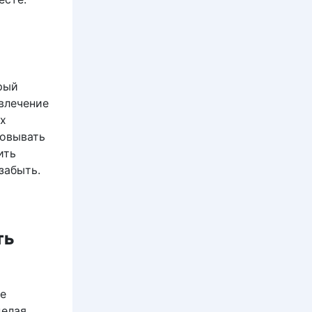
орый
влечение
ых
совывать
ить
забыть.
ть
е
целая