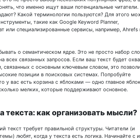
онять, что именно ищут ваши потенциальные читатели.
адают? Какой терминологии пользуются? Для этого мо
нструменты, такие как Google Keyword Planner,
ат или специализированные сервисы, например, Ahrefs
бывать о семантическом ядре. Это не просто набор сло
а всех связанных запросов. Если ваш текст будет охв
, связанных с основным ключевым словом, это позвол
высокие позиции в поисковых системах. Попробуйте
то у вас есть корзина с яблоками — одно главное ябло
есколько мелких, которые поддерживают основное.
а текста: как организовать мысли?
й текст требует правильной структуры. Читатели (и
емы) любят, когда у текста есть логика. Начинайте с и