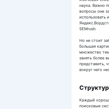
наука. Важно п
вопросы они з
использовать и
Яндекс.Вордст
SEMrush.
Но не стоит за
большая картин
множество тем
занять более 
представить, ч
вокруг него н
Структур
Каждый хороши
поисковые сист