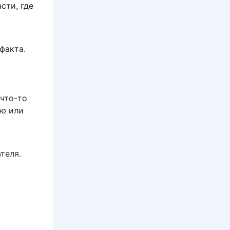
сти, где
факта.
что-то
ию или
теля.