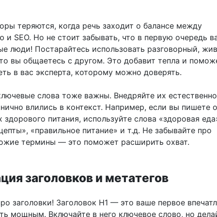
оры теряются, когда речь заходит о балансе между
 и SEO. Но не стоит забывать, что в первую очередь в
ые люди! Постарайтесь использовать разговорный, жив
что вы общаетесь с другом. Это добавит тепла и помож
еть в вас эксперта, которому можно доверять.
ключевые слова тоже важны. Внедряйте их естественно 
нично влились в контекст. Например, если вы пишете 
 здорового питания, используйте слова «здоровая еда
епты», «правильное питание» и т.д. Не забывайте про
ожие термины — это поможет расширить охват.
ция заголовков и метатегов
ро заголовки! Заголовок H1 — это ваше первое впечатл
ть мощным. Включайте в него ключевое слово, но дела