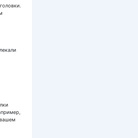
головки.
м
и
влекали
ылки
апример,
 вашем