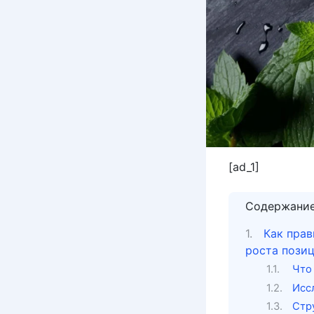
[ad_1]
Содержани
Как прав
роста пози
Что
Исс
Стр