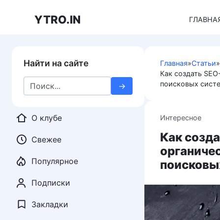
Перейти
к
YTRO.IN
ГЛАВНА
контенту
Найти на сайте
Главная
»
Статьи
»
Как создать SEO
Search
поисковых систе
for:
О клубе
Интересное
Как созд
Свежее
органичес
Популярное
поисковы
Подписки
Закладки