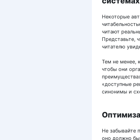
системах
Некоторые авт
читабельностью
читают реальн
Представьте, 
читателю увид
Тем не менее, 
чтобы они орга
преимуществах
«доступные рец
синонимы и сх
Оптимиза
Не забывайте п
оно должно бы