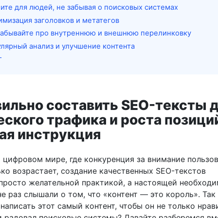
ите для людей, не забывая о поисковых системах
имизация заголовков и метатегов
забывайте про внутреннюю и внешнюю перелинковку
улярный анализ и улучшение контента
г
вильно составить SEO-тексты 
еского трафика и роста позици
ая инструкция
 цифровом мире, где конкуренция за внимание пользов
ько возрастает, создание качественных SEO-текстов
 просто желательной практикой, а настоящей необход
е раз слышали о том, что «контент — это король». Так 
написать этот самый контент, чтобы он не только нрав
 и радовал поисковые системы? Давайте разберемся вм