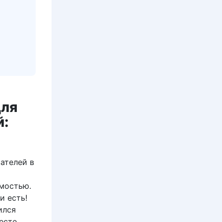
для
й:
ателей в
имостью.
и есть!
ился
есте.