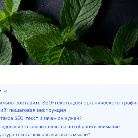
е
ильно составить SEO-тексты для органического трафи
ций: пошаговая инструкция
 такое SEO-текст и зачем он нужен?
ледование ключевых слов: на что обратить внимание
уктура текста: как организовать мысли?