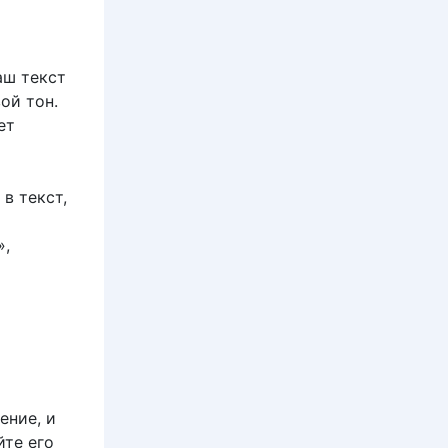
аш текст
ой тон.
ет
в текст,
о
»,
ение, и
йте его