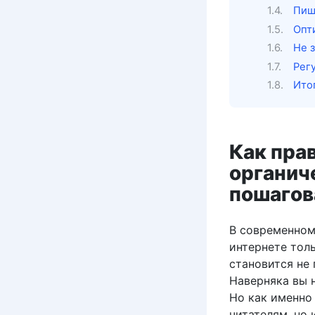
Пиш
Опт
Не 
Рег
Ито
Как пра
органич
пошагов
В современном
интернете тол
становится не
Наверняка вы н
Но как именно 
читателям, но