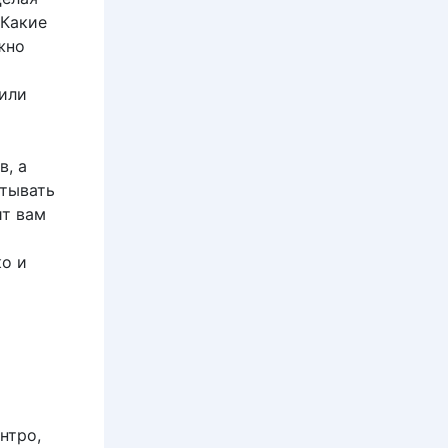
 Какие
жно
 или
в, а
атывать
ит вам
ко и
нтро,