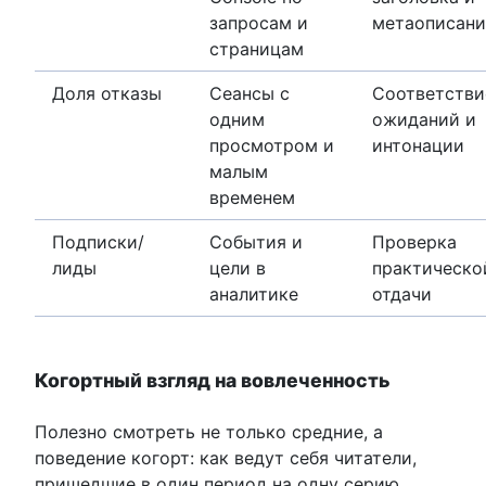
запросам и
метаописани
страницам
Доля отказы
Сеансы с
Соответстви
одним
ожиданий и
просмотром и
интонации
малым
временем
Подписки/
События и
Проверка
лиды
цели в
практическо
аналитике
отдачи
Когортный взгляд на вовлеченность
Полезно смотреть не только средние, а
поведение когорт: как ведут себя читатели,
пришедшие в один период на одну серию