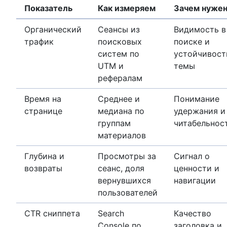
Показатель
Как измеряем
Зачем нуже
Органический
Сеансы из
Видимость в
трафик
поисковых
поиске и
систем по
устойчивост
UTM и
темы
рефералам
Время на
Среднее и
Понимание
странице
медиана по
удержания и
группам
читабельнос
материалов
Глубина и
Просмотры за
Сигнал о
возвраты
сеанс, доля
ценности и
вернувшихся
навигации
пользователей
CTR сниппета
Search
Качество
Console по
заголовка и