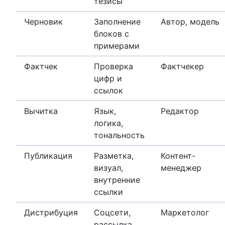
тезисы
Черновик
Заполнение
Автор, модель
блоков с
примерами
Фактчек
Проверка
Фактчекер
цифр и
ссылок
Вычитка
Язык,
Редактор
логика,
тональность
Публикация
Разметка,
Контент-
визуал,
менеджер
внутренние
ссылки
Дистрибуция
Соцсети,
Маркетолог
рассылка,