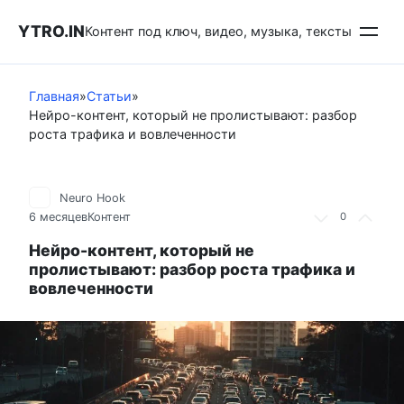
Перейти
YTRO.IN
к
Контент под ключ, видео, музыка, тексты
контенту
Главная
»
Статьи
»
Нейро-контент, который не пролистывают: разбор
роста трафика и вовлеченности
Neuro Hook
6 месяцев
Контент
0
Нейро-контент, который не
пролистывают: разбор роста трафика и
вовлеченности