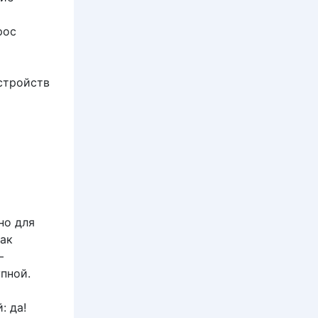
рос
стройств
но для
как
—
пной.
: да!