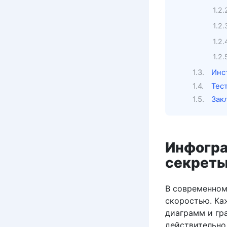
Инс
Тес
Зак
Инфогра
секреты
В современном
скоростью. Ка
диаграмм и гр
действительно