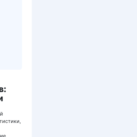
в:
и
ой
тистики,
ние