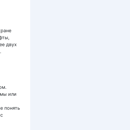
кране
фты,
ее двух
.
ом.
ммы или
е понять
 с