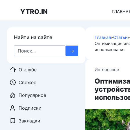
Перейти
к
YTRO.IN
ГЛАВНА
контенту
Найти на сайте
Главная
»
Статьи
»
Оптимизация инф
Search
использования
for:
О клубе
Интересное
Оптимиза
Свежее
устройст
Популярное
использо
Подписки
Закладки