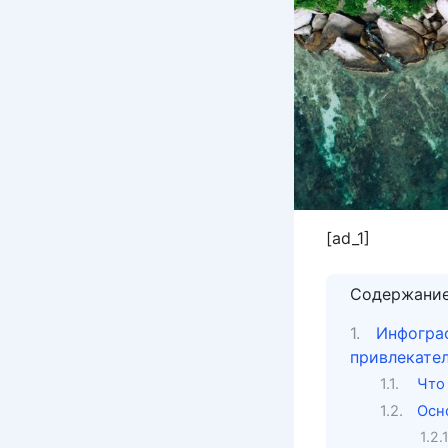
[ad_1]
Содержани
Инфограф
привлекате
Что
Осн