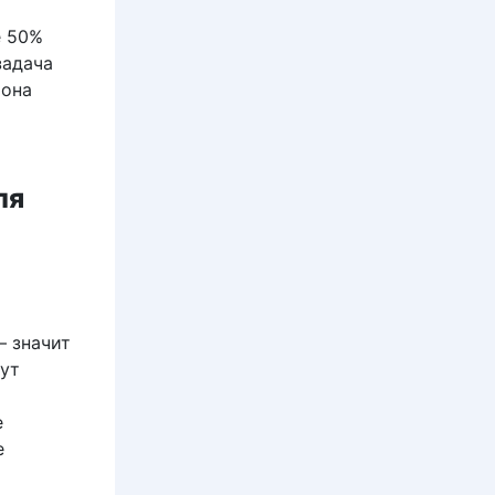
е 50%
задача
 она
ля
— значит
ут
е
е