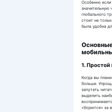
Особенно если
значительную 
глобального т
стоит не тольк
была удобна дл
Основные
мобильны
1. Простой
Когда вы план
больше. Упрощ
запутать читат
выделить наибо
воспринимается
«борются» за 