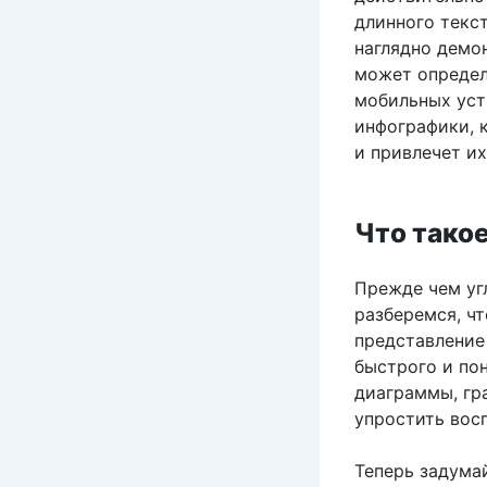
длинного текст
наглядно демо
может определи
мобильных уст
инфографики, 
и привлечет их
Что тако
Прежде чем уг
разберемся, ч
представление
быстрого и по
диаграммы, гра
упростить вос
Теперь задумай