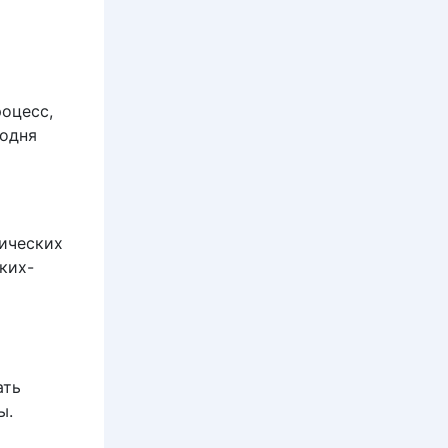
роцесс,
годня
ических
ких-
ать
ы.