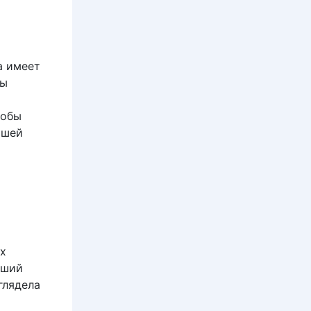
а имеет
бы
тобы
ошей
х
оший
глядела