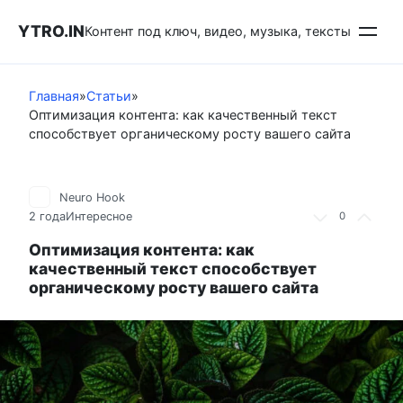
Перейти
YTRO.IN
к
Контент под ключ, видео, музыка, тексты
контенту
Главная
»
Статьи
»
Оптимизация контента: как качественный текст
способствует органическому росту вашего сайта
Neuro Hook
2 года
Интересное
0
Оптимизация контента: как
качественный текст способствует
органическому росту вашего сайта