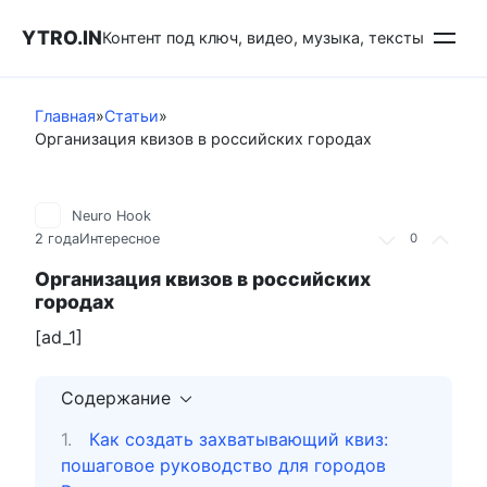
Перейти
YTRO.IN
к
Контент под ключ, видео, музыка, тексты
контенту
Главная
»
Статьи
»
Организация квизов в российских городах
Neuro Hook
2 года
Интересное
0
Организация квизов в российских
городах
[ad_1]
Содержание
Как создать захватывающий квиз:
пошаговое руководство для городов