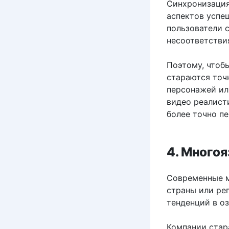
Синхронизация
аспектов успе
пользователи 
несоответстви
Поэтому, чтоб
стараются точ
персонажей ил
видео реалист
более точно п
4. Много
Современные м
страны или рег
тенденций в о
Компании стар