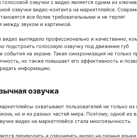
 голосовой озвучки с видео является одним из ключе
шной озвучки видео-контента на маркетплейсе. Совре
становятся все более требовательными и не терпят
я между звуком и картинкой.
ы видео выглядело профессионально и качественно, ко
но подстроить голосовую озвучку под движение губ
и события на экране. Такая синхронизация не только 
ичность, но также повышает его эффективность и позв
ередать информацию.
язычная озвучка
аркетплейсы охватывают пользователей не только из
иона, но и из разных частей мира. Поэтому, одной из 
звучке видео на маркетплейсе стала многоязычность.
аются переводить и озвучивать видео на разные языки