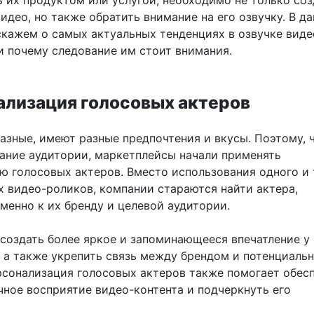
ь их продуктом или услугой, необходимо не только соз
идео, но также обратить внимание на его озвучку. В д
скажем о самых актуальных тенденциях в озвучке виде
и почему следование им стоит внимания.
нализация голосовых актеров
разные, имеют разные предпочтения и вкусы. Поэтому, 
ание аудитории, маркетплейсы начали применять
ю голосовых актеров. Вместо использования одного и 
х видео-роликов, компании стараются найти актера,
менно к их бренду и целевой аудитории.
 создать более яркое и запоминающееся впечатление у
, а также укрепить связь между брендом и потенциаль
рсонализация голосовых актеров также помогает обес
чное восприятие видео-контента и подчеркнуть его