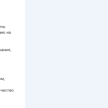
т
ечь
цию на
чания,
ом,
ичество