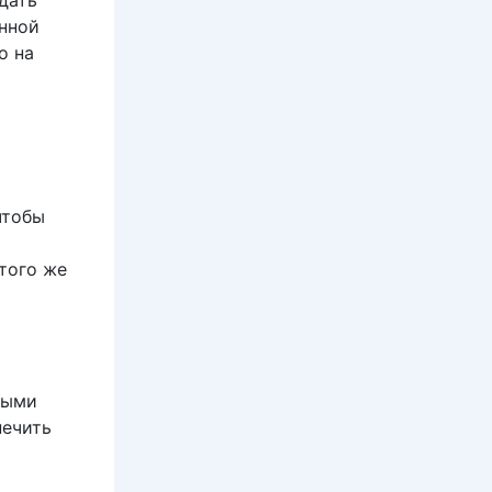
дать
анной
о на
чтобы
того же
ными
печить