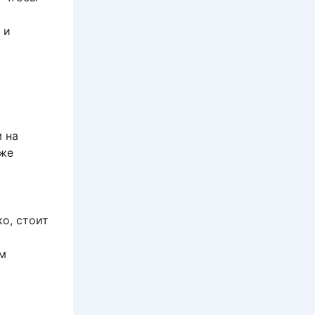
 и
 на
аже
о, стоит
ем
.