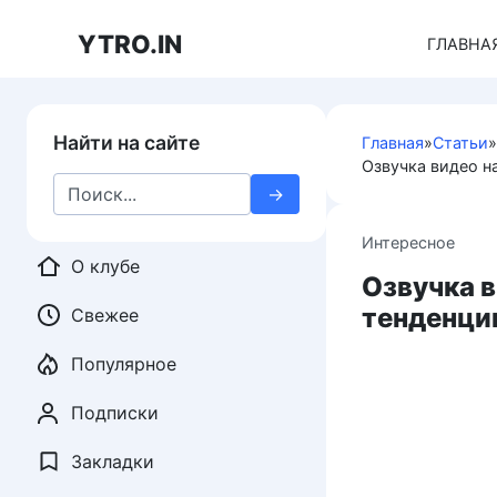
Перейти
к
YTRO.IN
ГЛАВНА
контенту
Найти на сайте
Главная
»
Статьи
»
Озвучка видео н
Search
for:
Интересное
О клубе
Озвучка 
тенденци
Свежее
Популярное
Подписки
Закладки