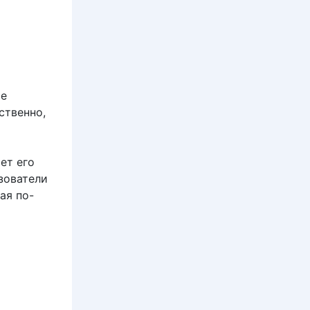
се
ственно,
ет его
зователи
ая по-