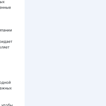
вых
менные
мпании
придает
оляет
 одной
важных
, чтобы