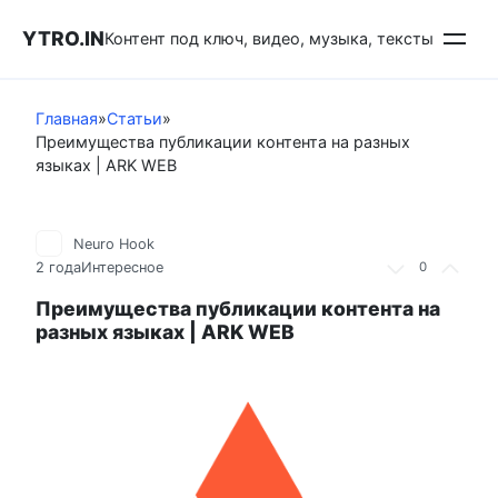
Перейти
YTRO.IN
к
Контент под ключ, видео, музыка, тексты
контенту
Главная
»
Статьи
»
Преимущества публикации контента на разных
языках | ARK WEB
Neuro Hook
2 года
Интересное
0
Преимущества публикации контента на
разных языках | ARK WEB