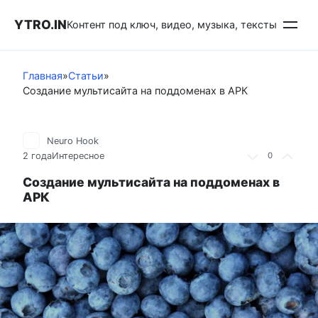
Перейти
YTRO.IN
к
Контент под ключ, видео, музыка, тексты
контенту
Главная
»
Статьи
»
Создание мультисайта на поддоменах в АРК
Neuro Hook
2 года
Интересное
0
Создание мультисайта на поддоменах в
АРК