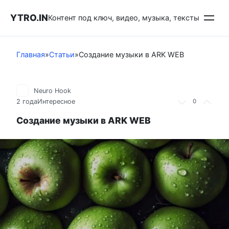
Перейти
YTRO.IN
к
Контент под ключ, видео, музыка, тексты
контенту
Главная
»
Статьи
»
Создание музыки в ARK WEB
Neuro Hook
2 года
Интересное
0
Создание музыки в ARK WEB