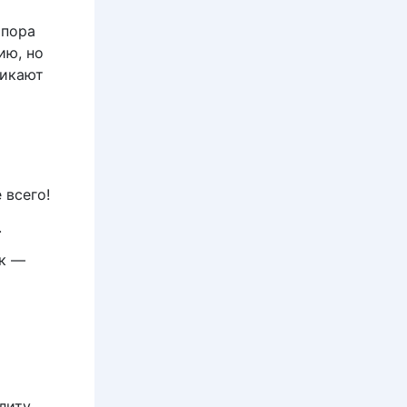
 пора
ию, но
никают
 всего!
.
ук —
литу,