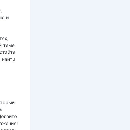
,
ию и
тях,
й теме
ботайте
 найти
оторый
ь
Делайте
ражения!