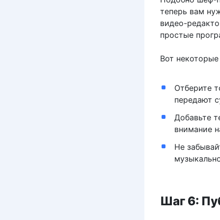
теперь вам ну
видео-редактор
простые програ
Вот некоторые
Отберите т
передают с
Добавьте т
внимание н
Не забывай
музыкально
Шаг 6: П