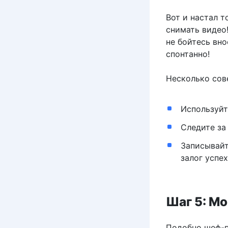
Вот и настал т
снимать видео
не бойтесь вн
спонтанно!
Несколько сов
Используйт
Следите за
Записывайт
залог успех
Шаг 5: М
Подобно шеф-п