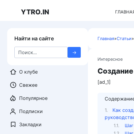
Перейти
к
YTRO.IN
ГЛАВНА
контенту
Найти на сайте
Главная
»
Статьи
»
Search
for:
Интересное
Создание
О клубе
[ad_1]
Свежее
Популярное
Содержани
Как созд
Подписки
руководств
Закладки
Шаг
Шаг