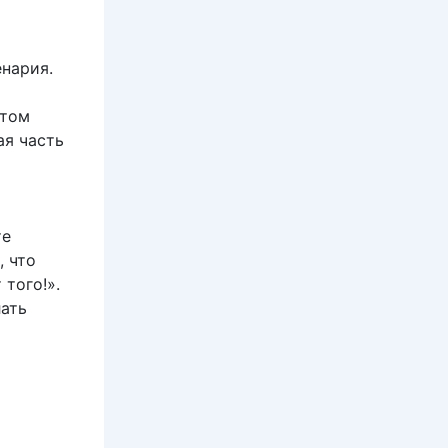
енария.
отом
ая часть
те
, что
 того!».
лать