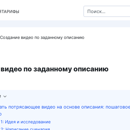
Search
Я
ТАРИФЫ
for:
Создание видео по заданному описанию
 видео по заданному описанию
е
ать потрясающее видео на основе описания: пошагово
о
 1: Идея и исследование
 2: Написание сценария