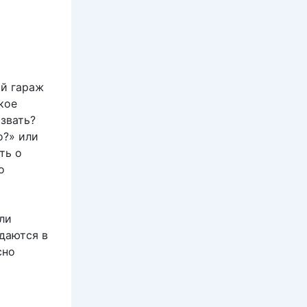
ый гараж
кое
звать?
о?» или
ть о
о
ли
даются в
сно