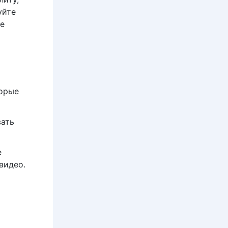
уйте
же
торые
вать
е
видео.