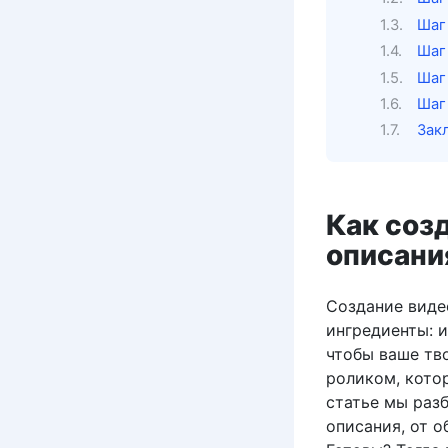
Шаг
Шаг
Шаг
Шаг
Зак
Как соз
описани
Создание видео
ингредиенты: и
чтобы ваше тв
роликом, кото
статье мы раз
описания, от 