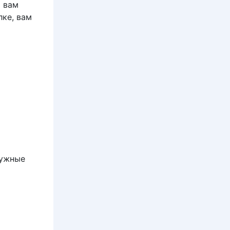
о вам
лке, вам
нужные