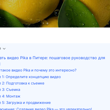
е
ать видео Pika в Питере: пошаговое руководство для
х
такое видео Pika и почему это интересно?
п 1: Определите концепцию видео
п 2: Подготовка к съемке
п 3: Съемка
п 4: Монтаж
п 5: Загрузка и продвижение
лючение: Создание видео Pika — это увлекательно!