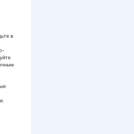
дьте в
о-
уйте
нечным
ные
е.