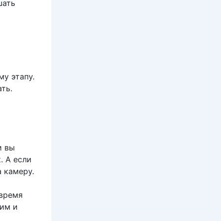
шать
му этапу.
ть.
и вы
. А если
а камеру.
 время
ким и