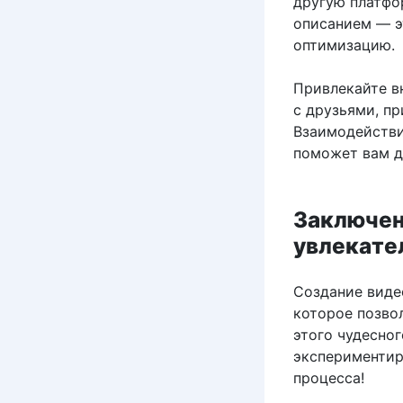
другую платфо
описанием — э
оптимизацию.
Привлекайте в
с друзьями, пр
Взаимодействи
поможет вам д
Заключен
увлекате
Создание видео
которое позвол
этого чудесно
экспериментиру
процесса!