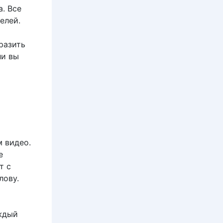
. Все
елей.
разить
ли вы
м видео.
е
т с
лову.
аждый