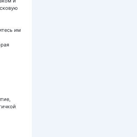
вком и
исковую
итесь им
орая
тие,
стичкой