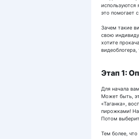
используются я
это помогает 
Зачем такие в
свою индивиду
хотите прокача
видеоблогера, 
Этап 1: 
Для начала вам
Может быть, эт
«Таганка», во
пирожками! Нап
Потом выберит
Тем более, чт