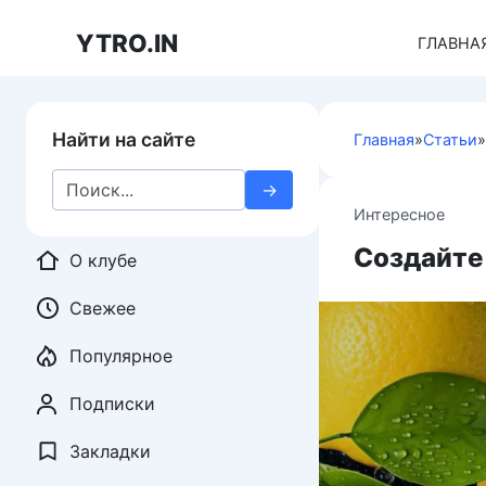
Перейти
к
YTRO.IN
ГЛАВНА
контенту
Найти на сайте
Главная
»
Статьи
»
Search
for:
Интересное
Создайте 
О клубе
Свежее
Популярное
Подписки
Закладки