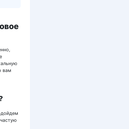
говое
енно,
е
кальную
о вам
?
подойдем
ачастую