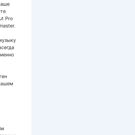
ваше
йте
ut Pro
aster.
музыку
всегда
именно
тен
 вашем
ли