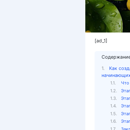
[ad_1]
Содержани
Как созд
начинающи
Что 
Эта
Эта
Эта
Эта
Эта
Зак