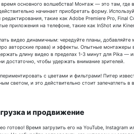
 время основного волшебства! Монтаж — это там, где 
действительно начинает приобретать форму. Использу
редактирования, такие как Adobe Premiere Pro, Final C
ые приложения на телефоне, такие как InShot или Kinem
лать видео динамичным: чередуйте планы, добавляйте 
 про авторские права) и эффекты. Опытные монтажеры 
ержать длину видео в пределах 1-3 минут для Pika — 
ни достаточно, чтобы удержать внимание зрителей.
спериментировать с цветами и фильтрами! Питер извес
ным светом, и это действительно стоит запечатлеть в
агрузка и продвижение
ео готово! Время загрузить его на YouTube, Instagram и