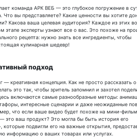
елает команда АРК ВЕБ — это глубокое погружение в су
. Что вы представляете? Какие ценности вы хотите до
ии? Какова ваша целевая аудитория? Каждое из этих в
ом этапе эксперты узнают все о вас. Это похоже на про
льного рецепта: нужно знать все ингредиенты, чтобы
стоящая кулинарная шедевр!
еативный подход
 — креативная концепция. Как не просто рассказать 
елать это так, чтобы зритель запомнил и захотел подел
десь включаются самые разнообразные методы: анимац
тафоры, интересные сценарии и даже неожиданные по
мер, что если ваше видео будет похоже на мини-фильм,
 — это ваш продукт? Это могла бы быть история его
, которые подвигли его на важные открытия, предоста
ую информацию о ваших товарах или услугах.