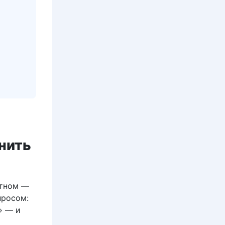
нить
ятном —
просом:
» — и