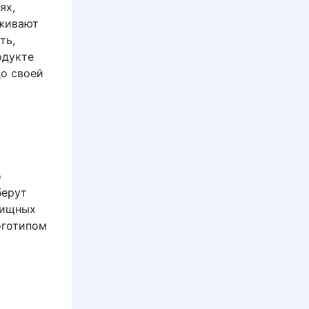
ях,
рживают
ть,
одукте
до своей
о
берут
лищных
оготипом