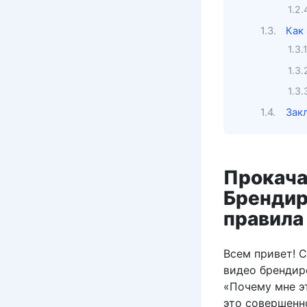
Как 
Зак
Прокача
Брендир
правила
Всем привет! 
видео бренди­р
«Почему мне э
это совершенн