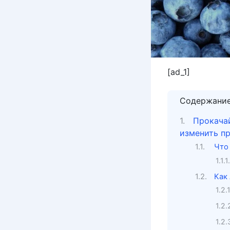
[ad_1]
Содержани
Прокачай
изменить п
Что
Как