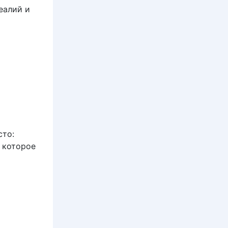
еалий и
сто:
 которое