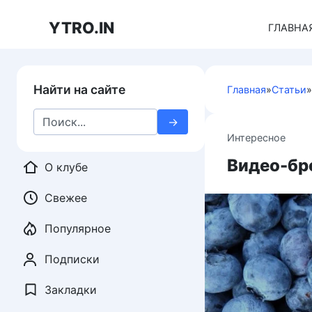
Перейти
к
YTRO.IN
ГЛАВНА
контенту
Найти на сайте
Главная
»
Статьи
»
Search
for:
Интересное
Видео-бр
О клубе
Свежее
Популярное
Подписки
Закладки