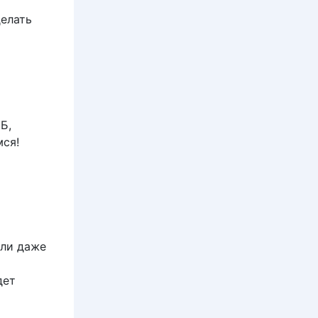
делать
Б,
мся!
или даже
дет