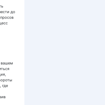
ть
нести до
опросов
цесс
о вашем
иться
ия,
вороты
 где
вив