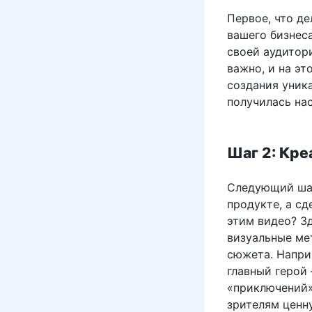
Первое, что д
вашего бизнеса
своей аудитор
важно, и на эт
создания уника
получилась на
Шаг 2: Кр
Следующий шаг
продукте, а сд
этим видео? З
визуальные ме
сюжета. Напри
главный герой
«приключений»
зрителям ценн