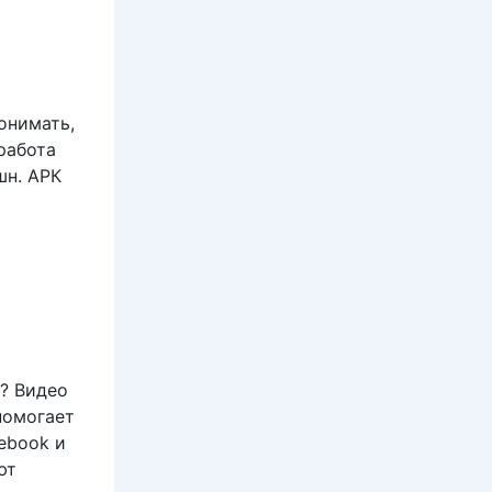
онимать,
работа
шн. АРК
с? Видео
помогает
ebook и
ют