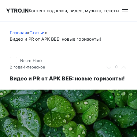
Перейти
YTRO.IN
к
Контент под ключ, видео, музыка, тексты
контенту
Главная
»
Статьи
»
Видео и PR от АРК ВЕБ: новые горизонты!
Neuro Hook
2 года
Интересное
0
Видео и PR от АРК ВЕБ: новые горизонты!