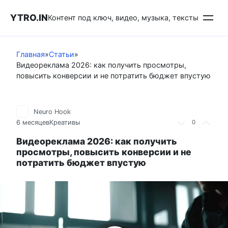
Перейти
YTRO.IN
к
Контент под ключ, видео, музыка, тексты
контенту
Главная
»
Статьи
»
Видеореклама 2026: как получить просмотры,
повысить конверсии и не потратить бюджет впустую
Neuro Hook
6 месяцев
Креативы
0
Видеореклама 2026: как получить
просмотры, повысить конверсии и не
потратить бюджет впустую