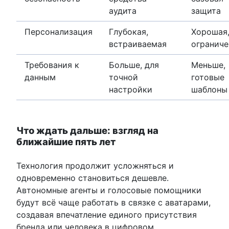
аудита
защита
Персонализация
Глубокая,
Хорошая,
встраиваемая
огранич
Требования к
Больше, для
Меньше,
данным
точной
готовые
настройки
шаблоны
Что ждать дальше: взгляд на
ближайшие пять лет
Технология продолжит усложняться и
одновременно становиться дешевле.
Автономные агенты и голосовые помощники
будут всё чаще работать в связке с аватарами,
создавая впечатление единого присутствия
бренда или человека в цифровом