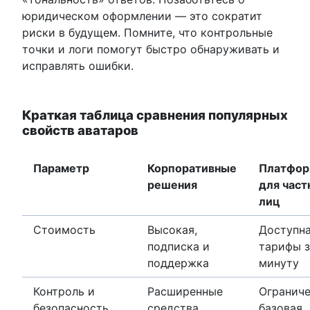
юридическом оформлении — это сократит
риски в будущем. Помните, что контрольные
точки и логи помогут быстро обнаруживать и
исправлять ошибки.
Краткая таблица сравнения популярных
свойств аватаров
Параметр
Корпоративные
Платфо
решения
для част
лиц
Стоимость
Высокая,
Доступна
подписка и
тарифы з
поддержка
минуту
Контроль и
Расширенные
Ограниче
безопасность
средства
базовая