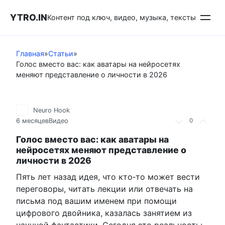
Перейти
YTRO.IN
к
Контент под ключ, видео, музыка, тексты
контенту
Главная
»
Статьи
»
Голос вместо вас: как аватары на нейросетях
меняют представление о личности в 2026
Neuro Hook
6 месяцев
Видео
0
Голос вместо вас: как аватары на
нейросетях меняют представление о
личности в 2026
Пять лет назад идея, что кто‑то может вести
переговоры, читать лекции или отвечать на
письма под вашим именем при помощи
цифрового двойника, казалась занятием из
научной фантастики. Сегодня это реальность: