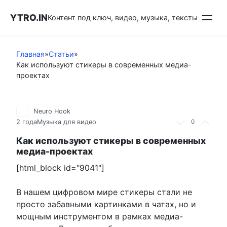
Перейти
YTRO.IN
к
Контент под ключ, видео, музыка, тексты
контенту
Главная
»
Статьи
»
Как используют стикеры в современных медиа-
проектах
Neuro Hook
2 года
Музыка для видео
0
Как используют стикеры в современных
медиа-проектах
[html_block id="9041"]
В нашем цифровом мире стикеры стали не
просто забавными картинками в чатах, но и
мощным инструментом в рамках медиа-