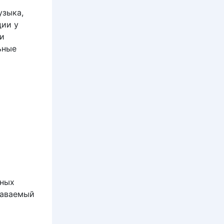
узыка,
ции у
ии
ьные
ьных
наваемый