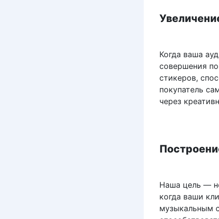
Увеличени
Когда ваша ау
совершения по
стикеров, спо
покупатель сам
через креатив
Построени
Наша цель — не
когда ваши кл
музыкальным с