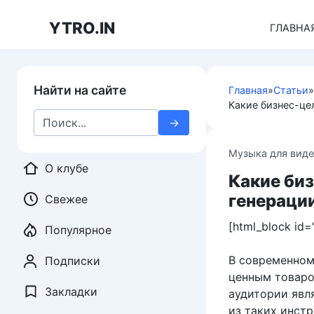
Перейти
к
YTRO.IN
ГЛАВНА
контенту
Найти на сайте
Главная
»
Статьи
»
Какие бизнес-це
Search
for:
Музыка для вид
О клубе
Какие би
генерации
Свежее
[html_block id=
Популярное
В современном
Подписки
ценным товаро
Закладки
аудитории явл
из таких инст