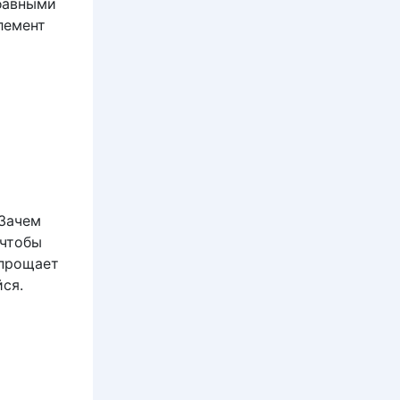
абавными
лемент
 Зачем
 чтобы
упрощает
ся.