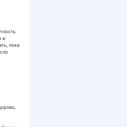
ятность
и и
ть, пока
усло
дорово,