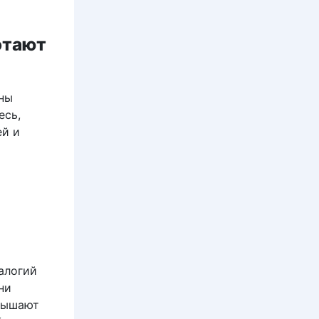
отают
бны
есь,
ей и
алогий
ни
овышают