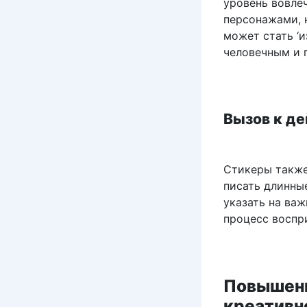
уровень вовле
персонажами, 
может стать ‘и
человечным и 
Вызов к д
Стикеры также
писать длинны
указать на ва
процесс воспр
Повышени
креативн