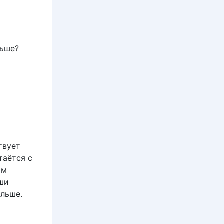
льше?
твует
таётся с
им
уши
ольше.