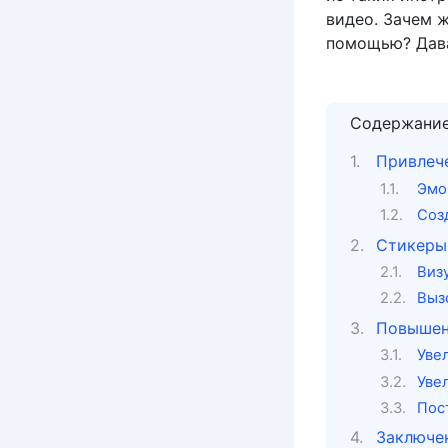
видео. Зачем ж
помощью? Дава
Содержани
Привлече
Эмо
Соз
Стикеры:
Виз
Выз
Повышени
Уве
Уве
Пос
Заключен