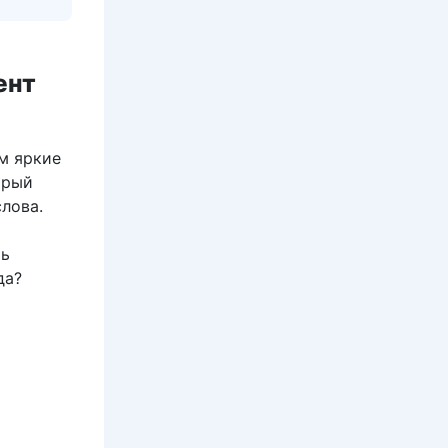
ент
м яркие
орый
лова.
рь
да?