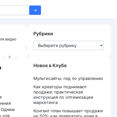
Рубрики
ля видео
Рубрики
0
Новое в Клубе
ю
Мультисайты: гид по управлению
Как креаторы поднимают
продажи: практическая
е
инструкция по оптимизации
маркетинга
чения
. Одним
Контент-план повышает продажи
ы для
на 50%: как превратить идеи в