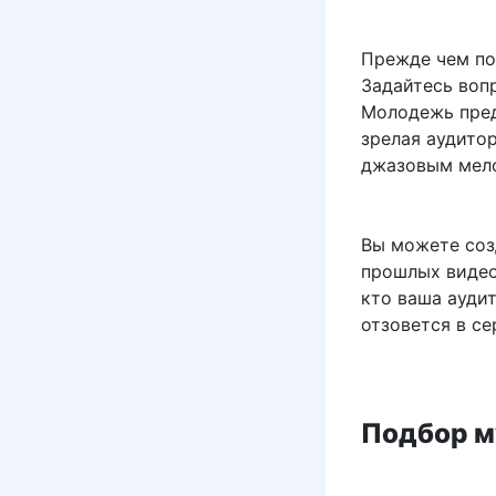
Прежде чем под
Задайтесь воп
Молодежь пред
зрелая аудито
джазовым мел
Вы можете соз
прошлых видео
кто ваша ауди
отзовется в се
Подбор м