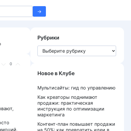
Рубрики
о
Рубрики
0
Новое в Клубе
Мультисайты: гид по управлению
Как креаторы поднимают
продажи: практическая
ывают,
инструкция по оптимизации
маркетинга
осто
Контент-план повышает продажи
эмоций.
на 50%: как превратить идеи в