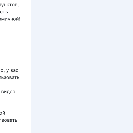
пунктов,
есть
амичной!
, у вас
льзовать
 видео.
рой
твовать