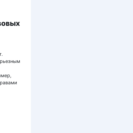
вовых
т.
ерьезным
имер,
правами