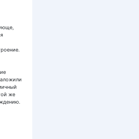
ующе,
ая
троение.
тие
наложили
амичный
той же
ождению.