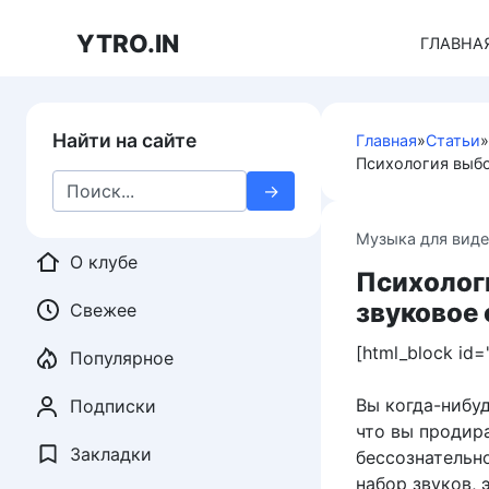
Перейти
к
YTRO.IN
ГЛАВНА
контенту
Найти на сайте
Главная
»
Статьи
»
Психология выбо
Search
for:
Музыка для вид
О клубе
Психолог
звуковое
Свежее
[html_block id=
Популярное
Вы когда-нибу
Подписки
что вы продир
Закладки
бессознательн
набор звуков,