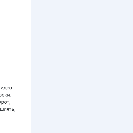
видео
реки.
рот,
шлять,