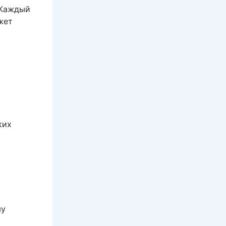
 Каждый
жет
ких
му