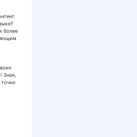
нтент.
зыке?
к более
ляющим
своих
 Зная,
 точно