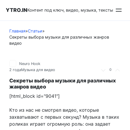
Перейти
YTRO.IN
к
Контент под ключ, видео, музыка, тексты
контенту
Главная
»
Статьи
»
Секреты выбора музыки для различных жанров
видео
Neuro Hook
2 года
Музыка для видео
0
Секреты выбора музыки для различных
жанров видео
[html_block id="9041"]
Кто из нас не смотрел видео, которые
захватывают с первых секунд? Музыка в таких
роликах играет огромную роль: она задает