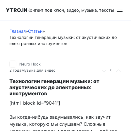
Перейти
YTRO.IN
к
Контент под ключ, видео, музыка, тексты
контенту
Главная
»
Статьи
»
Технологии генерации музыки: от акустических до
электронных инструментов
Neuro Hook
2 года
Музыка для видео
0
Технологии генерации музыки: от
акустических до электронных
инструментов
[html_block id="9041"]
Вы когда-нибудь задумывались, как звучит
музыка, которую мы слушаем? Сложные
мелодии, вариации и аранжировки — всё это